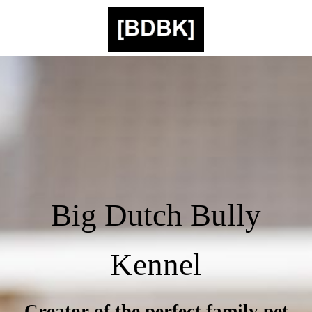
Big Dutch Bully
Kennel
Creator of the perfect family pet