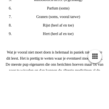
Parfum (soms)
Granen (soms, vooral tarwe)
Rijst (heel af en toe)
Hert (heel af en toe)
Wat je vooral niet moet doen is helemaal in paniek raken als je
dit leest. Het is prettig te weten waar je eventueel moet zoeken.
De meeste pup eigenaren die ons berichten hoeven maar 1x van
voer te wisselen en dan kunnen de allergie medicijnen al de
deur uit. Wat natuurlijk erg prettig is! Je begint een brok te
voeren die geen rund of geen kip als ingrediënt heeft en geen
granen bevat. Dan heb je al best een hele ruime keuze en dit
probeer je minimaal twee weken en dan kun je zien of dit helpt.
Wat wij ook geven tijdens darmproblemen is probiotica! Dit